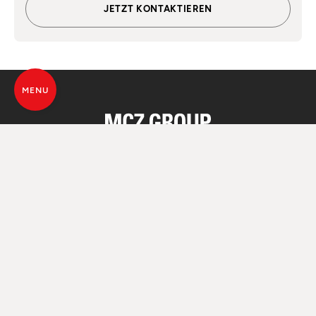
JETZT KONTAKTIEREN
MENU
ALLE SEELEN
DES FEUERS
© MCZ Group S.p.a. 2023-2026
Umsatzsteuer n. 01791730938
Privacy Policy
Rechtliche Hinweise