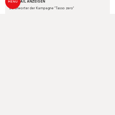
E-MAIL ANZEIGEN
MENU
Befürworter der Kampagne "Tasso zero"
JETZT KONTAKTIEREN
ENTDECKEN SIE DIE VERKAUFSSTELLE
MANTOVA
DALZINI CAMINETTI
Kontaktperson
: DALZINI FABIO
ADRESSE ANZEIGEN