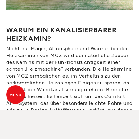
WARUM EIN KANALISIERBARER
HEIZKAMIN?
Nicht nur Magie, Atmosphäre und Wärme: bei den
Heizkaminen von MCZ wird der natürliche Zauber
des Kamins mit der Funktionstüchtigkeit einer
echten „Heizmaschine“ verbunden. Die Heizkamine
von MCZ ermöglichen es, im Verhältnis zu den
herkömmlichen Heizanlagen Einiges zu sparen, da
sie dank der Wandkanalisierung mehrere Bereiche
MENU
im Haus heizen. Es handelt sich um das Comfort
Air®-System, das über besonders leichte Rohre und
originelle Design-Luftöffnungen verfügt, aus denen
die warme Luft strömt. Als einzige dieser Art auf
dem Markt dienen sie auch als elegante
Wandleuchten. Alle Kamine von MCZ können
installiert mit einer vom Planer persönlich