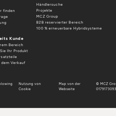
Händlersuche
Projekte
r finden
MCZ Group
rage
B2B reservierter Bereich
gung
100 % erneuerbare Hybridsysteme
reits Kunde
hrem Bereich
Sie Ihr Produkt
satzteile
h dem Verkauf
blowing
Nutzung von
Map von der
© MCZ Grou
Cookie
Webseite
017917309