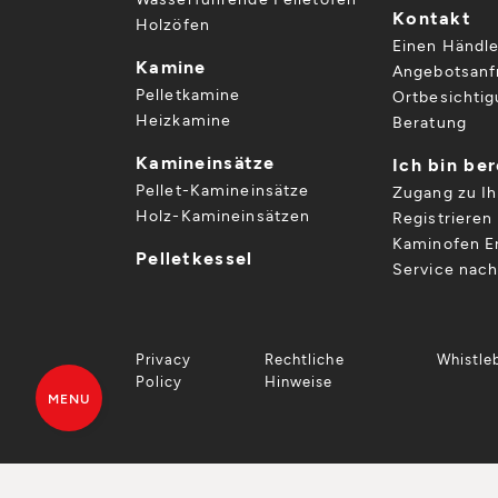
Kontakt
Holzöfen
Einen Händle
Kamine
Angebotsanf
Pelletkamine
Ortbesichti
Heizkamine
Beratung
Kamineinsätze
Ich bin be
Pellet-Kamineinsätze
Zugang zu I
Holz-Kamineinsätzen
Registrieren 
Kaminofen Er
Pelletkessel
Service nac
Privacy
Rechtliche
Whistle
Policy
Hinweise
MENU