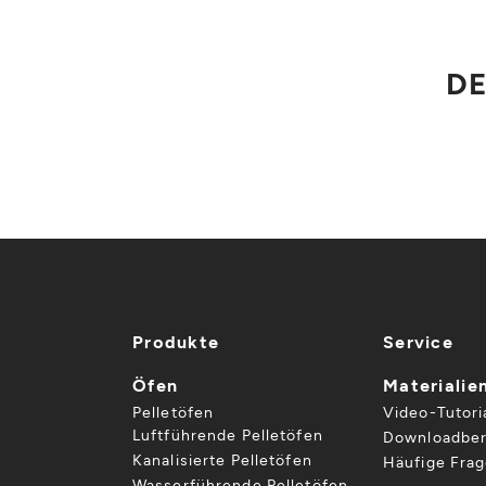
DE
Produkte
Service
Öfen
Materialie
Pelletöfen
Video-Tutori
Luftführende Pelletöfen
Downloadber
Kanalisierte Pelletöfen
Häufige Fra
Wasserführende Pelletöfen