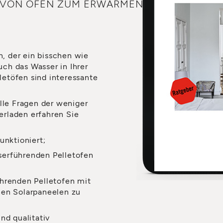
B VON ÖFEN ZUM ERWÄRMEN
n, der ein bisschen wie
auch das Wasser in Ihrer
etöfen sind interessante
alle Fragen der weniger
rladen erfahren Sie
unktioniert;
erführenden Pelletofen
hrenden Pelletofen mit
hen Solarpaneelen zu
nd qualitativ