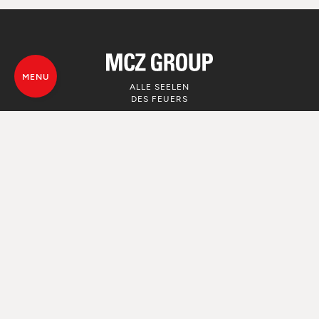
MENU
ALLE SEELEN
DES FEUERS
© MCZ Group S.p.a. 2023-2026
Umsatzsteuer n. 01791730938
Privacy Policy
Rechtliche Hinweise
Whistleblowing
Nutzung von Cookie
Map von der Webseite