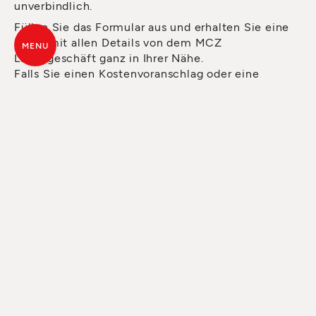
unverbindlich.
Füllen Sie das Formular aus und erhalten Sie eine
Email mit allen Details von dem MCZ
MENU
Ladengeschäft ganz in Ihrer Nähe.
Falls Sie einen Kostenvoranschlag oder eine
Beratung möchten, können Sie beide bereits über
das Formular anfordern. Der Händler wird Ihnen so
schnell wie möglich antworten.
ALLE SEELEN
DES FEUERS