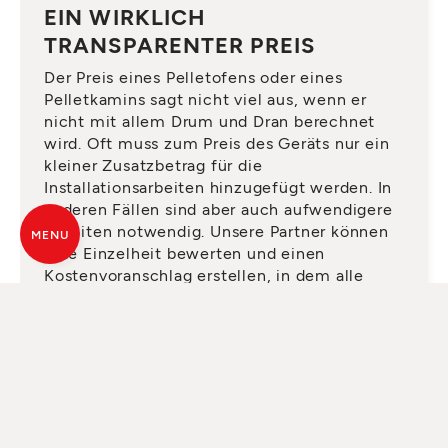
EIN WIRKLICH
TRANSPARENTER PREIS
Der Preis eines Pelletofens oder eines
Pelletkamins sagt nicht viel aus, wenn er
nicht mit allem Drum und Dran berechnet
wird. Oft muss zum Preis des Geräts nur ein
kleiner Zusatzbetrag für die
Installationsarbeiten hinzugefügt werden. In
anderen Fällen sind aber auch aufwendigere
Arbeiten notwendig. Unsere Partner können
MENU
jede Einzelheit bewerten und einen
Kostenvoranschlag erstellen, in dem alle
notwendigen Elemente vorhanden sind,
damit Sie später keine Überraschungen
erleben.