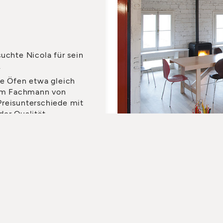
suchte Nicola für sein
.
le Öfen etwa gleich
 dem Fachmann von
Preisunterschiede mit
der Qualität
e wahrscheinlich nie
EN HÄNDLER FINDEN
DOWNLOAD KATALOG