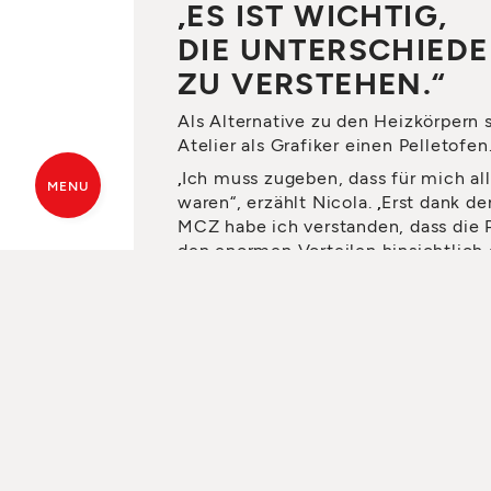
„ES IST WICHTIG,
DIE UNTERSCHIEDE
ZU VERSTEHEN.“
Als Alternative zu den Heizkörpern 
Atelier als Grafiker einen Pelletofen
„Ich muss zugeben, dass für mich al
MENU
waren“, erzählt Nicola. „Erst dank
MCZ habe ich verstanden, dass die 
den enormen Vorteilen hinsichtlich 
zusammenhängen, die ich ohne Hilf
KOSTENLOSES ANGEBOT
EIN
herausgefunden hätten.“
Details