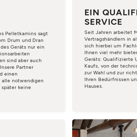
EIN QUALIF
SERVICE
Seit Jahren arbeitet
es Pelletkamins sagt
Vertragshändlern in a
llem Drum und Dran
sich hierbei um Fachl
des Geräts nur ein
Ihnen viel mehr biete
tionsarbeiten
Geräts: Qualifizierte
en sind aber auch
Kaufs, von der techni
Unsere Partner
zur Wahl und zur rich
d einen
Ihren Bedürfnissen un
m alle notwendigen
Hauses.
 später keine