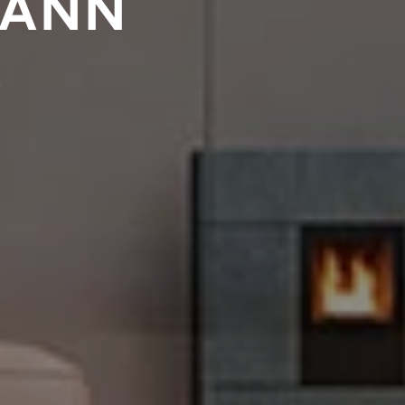
KANN
!