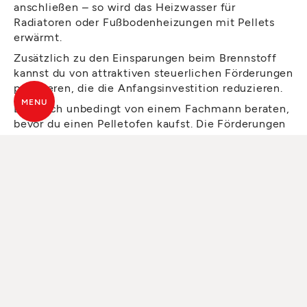
anschließen – so wird das Heizwasser für
Radiatoren oder Fußbodenheizungen mit Pellets
erwärmt.
Zusätzlich zu den Einsparungen beim Brennstoff
kannst du von attraktiven steuerlichen Förderungen
profitieren, die die Anfangsinvestition reduzieren.
MENU
Lass dich unbedingt von einem Fachmann beraten,
bevor du einen Pelletofen kaufst. Die Förderungen
sind nicht kombinierbar und können nur einmal in
Anspruch genommen werden:
Hier findest du alle
Informationen zu den Fördermöglichkeiten.
GENIESSE DIE
SCHÖNHEIT DER
FLAMME