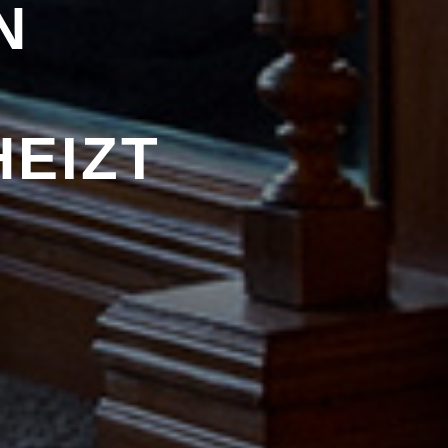
N
EIZT