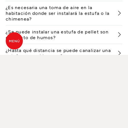
¿Es necesaria una toma de aire en la
habitación donde ser instalará la estufa o la
chimenea?
¿Se puede instalar una estufa de pellet son
conducto de humos?
MENÚ
¿Hasta qué distancia se puede canalizar una
estufa o una chimenea?
¿Se puede instalar un producto de pellet o
madera en una casa tradicional donde hay un
sistema VMC (ventilación mecánica
controlada)?
¿Se puede instalar un producto de pellet o
de leña en una casa pasiva (o casa
climática)?