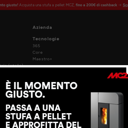
nto giusto!
Acquista una stufa a pellet MCZ,
fino a 200€ di cashback
Sco
Azienda
Tecnologie
365
Core
Maestro+
ale (stelle)
Punti vendita
enti
Progetti
Career
MCZ Group
Area riservata B2B
Sistemi ibridi 100% rinnovabili
ente
 area