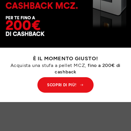
 prodotto
ssori
t-vendita
Cookie
Mappa del sito
© MC
È IL MOMENTO GIUSTO!
Acquista una stufa a pellet MCZ,
fino a 200€ di
cashback
SCOPRI DI PIÙ!