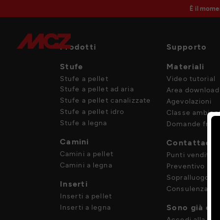
È il mome
Prodotti
Supporto
Stufe
Materiali
Stufe a pellet
Video tutorial
Stufe a pellet ad aria
Area download
Stufe a pellet canalizzate
Agevolazioni
Stufe a pellet idro
Classe ambient
Stufe a legna
Domande frequ
Camini
Contattaci
Camini a pellet
Punti vendita
Camini a legna
Preventivo
Sopralluogo
Inserti
Consulenza
Inserti a pellet
Sono già cli
Inserti a legna
Accedi alla tua