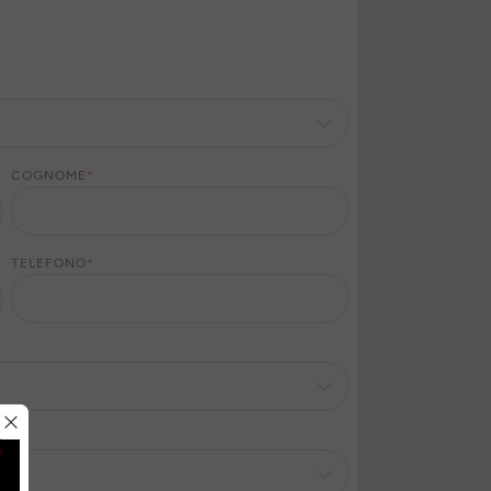
COGNOME
*
TELEFONO
*