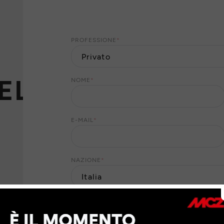
PROFESSIONE
*
ELLI
NOME
*
E-MAIL
*
NAZIONE
*
TIPO DI RICHIESTA
*