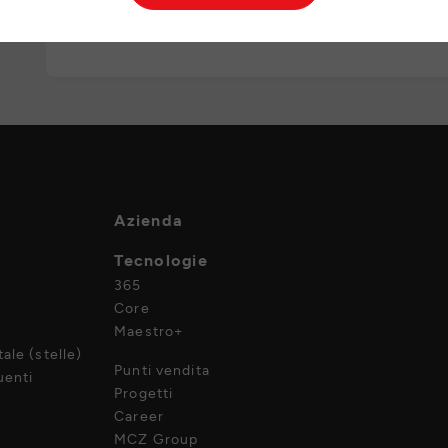
Azienda
Tecnologie
365
Core
Maestro+
ale (stelle)
Punti vendita
enti
Progetti
Career
MCZ Group