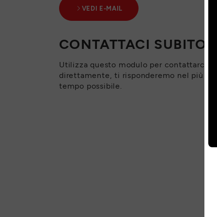
VEDI E-MAIL
CONTATTACI SUBITO
Utilizza questo modulo per contattarci
direttamente, ti risponderemo nel più br
tempo possibile.