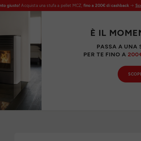
nto giusto!
Acquista una stufa a pellet MCZ,
fino a 200€ di cashback
Sco
È IL MOME
PASSA A UNA 
PER TE FINO A
200
SCOPR