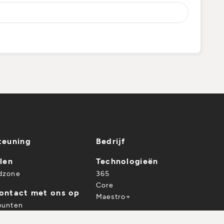
teuning
Bedrijf
len
Technologieën
dzone
365
Core
ontact met ons op
Maestro+
punten
Verkooppunten
EEN VERKOOPPUNT
DOWNLOAD DE CATALOGUS