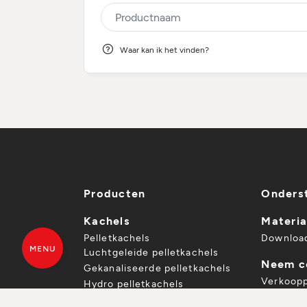
Waar kan ik het vinden?
Producten
Onders
Kachels
Materia
Pelletkachels
Downloa
MENU
Luchtgeleide pelletkachels
Neem c
Gekanaliseerde pelletkachels
Verkoop
Hydro pelletkachels
Offerte
Houtkachels
VRAAG EEN OFFERTE
VIND 