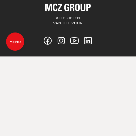
ALLE ZIELEN
VAN HET VUUR
MENU
© MCZ Group S.p.a. 2023-2026
BTW-nummer n. 01791730938
Privacyverklaring
Juridische kennisgevingen
Whistleblowing
Cookiebeleid
Sitekaart