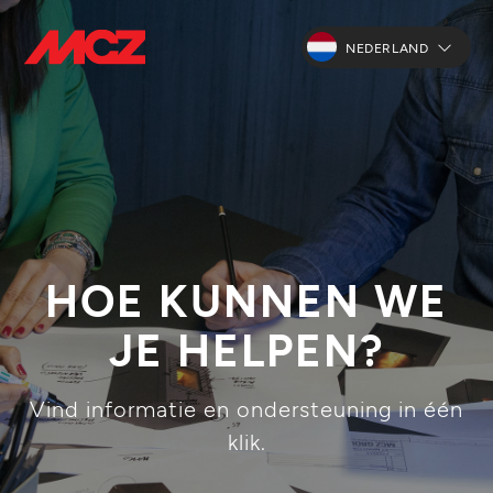
NEDERLAND
HOE KUNNEN WE
JE HELPEN?
Vind informatie en ondersteuning in één
klik.