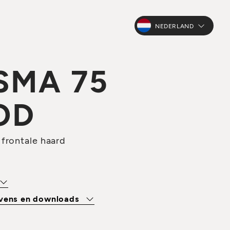
NEDERLAND
SMA 75
OD
frontale haard
evens en downloads