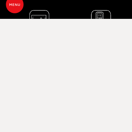
MENU
EENVOUDIG IN GEBRUIK
Deze kachel wordt bediend via een
bedieningspaneel dat bovenop is gemonteerd en
eenvoudig en intuïtief werkt, ideaal voor wie op
zoek is naar een echt eenvoudige oplossing. Er is
ook een handige afstandsbediening beschikbaar als
optioneel accessoire.