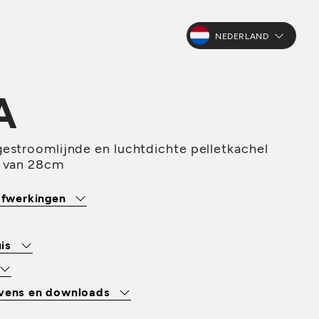
NEDERLAND
A
estroomlijnde en luchtdichte pelletkachel
e van 28cm
 afwerkingen
uis
evens en downloads