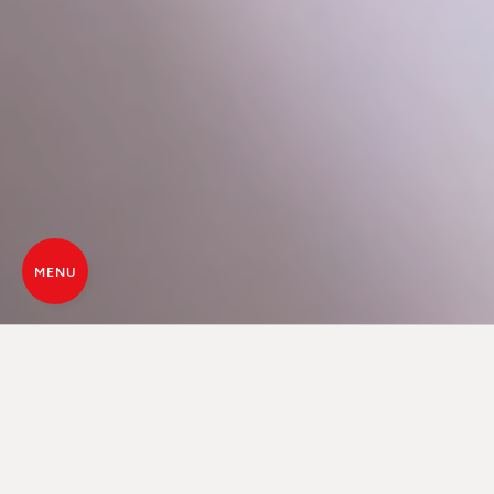
MENU
CORE-TECHNOLOGIE, DIE NEUESTE
WÄRMETECHNOLOGIE
Die innovative Verbrennungstechnologie Core
nutzt die Prinzipien der Pelletvergasung. Die durch