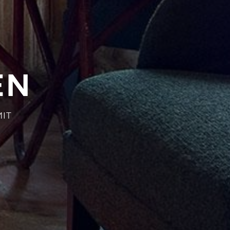
EN
IT
U