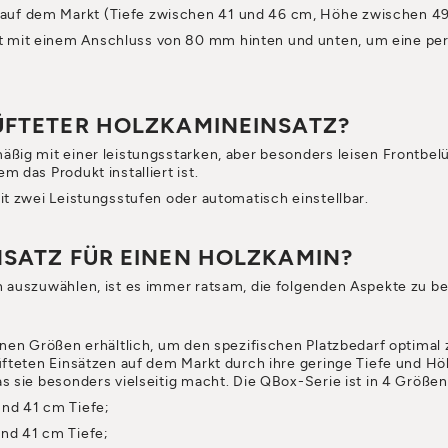
 auf dem Markt (Tiefe zwischen 41 und 46 cm, Höhe zwischen 49
uft mit einem Anschluss von 80 mm hinten und unten, um eine
LÜFTETER HOLZKAMINEINSATZ?
ig mit einer leistungsstarken, aber besonders leisen Frontbelü
 das Produkt installiert ist.
t zwei Leistungsstufen oder automatisch einstellbar.
NSATZ FÜR EINEN HOLZKAMIN?
 auszuwählen, ist es immer ratsam, die folgenden Aspekte zu be
enen Größen erhältlich, um den spezifischen Platzbedarf optimal
üfteten Einsätzen auf dem Markt durch ihre geringe Tiefe und H
 sie besonders vielseitig macht. Die QBox-Serie ist in 4 Größen 
nd 41 cm Tiefe;
nd 41 cm Tiefe;