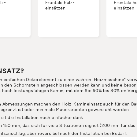
lz-
Frontale holz-
Frontale h
einsätzen
einsätzen
NSATZ?
nem einfachen Dekorelement zu einer wahren „Heizmaschine“ ver
an den Schornstein angeschlossen werden kann und keine besond
 hoch leistungsfähigen Kamin, mit dem Sie 60% bis 80% im Ve
ten Abmessungen machen den Holz-Kamineinsatz auch für den Ba
begrenzt ist oder minimale Mauerarbeiten gewünscht werden.
t die Installation noch einfacher dank:
150 mm, das sich für viele Situationen eignet (200 mm für das
anschlag, aber reversibel nach der Installation bei Bedarf;