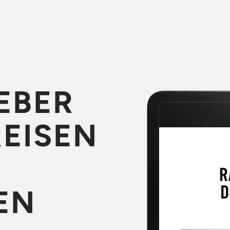
EBER
REISEN
EN