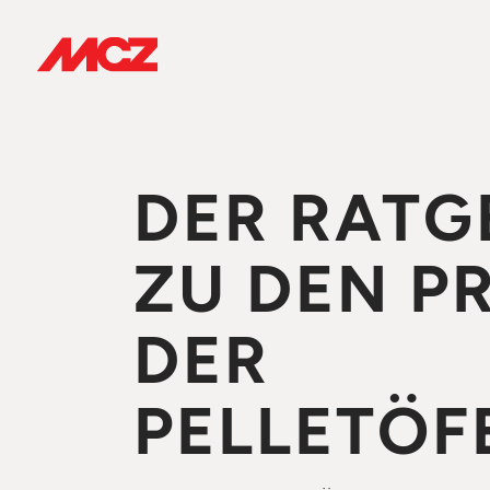
DER RATG
ZU DEN P
DER
PELLETÖF