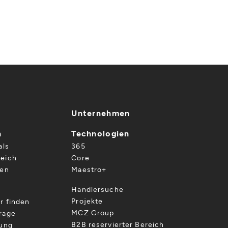
Unternehmen
n
Technologien
als
365
eich
Core
gen
Maestro+
Händlersuche
Projekte
r finden
MCZ Group
rage
B2B reservierter Bereich
gung