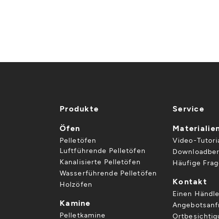
Produkte
Service
Öfen
Materialie
Pelletöfen
Video-Tutori
Luftführende Pelletöfen
Downloadber
Kanalisierte Pelletöfen
Häufige Fra
Wasserführende Pelletöfen
Kontakt
Holzöfen
Einen Händle
Kamine
Angebotsanf
Pelletkamine
Ortbesichti