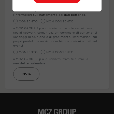
ai nostri partner locali che Le forniranno direttamente i
prodotti, servizi e/o informazioni richiesti. Per esercitare
i Suoi diritti o per maggiori informazioni può consultare
l’
informativa sul trattamento dei dati personali
.
CONSENTO
NON CONSENTO
a MCZ GROUP S.p.a. di inviarmi tramite e-mail, sms,
social network, comunicazioni commerciali contenenti
sondaggi di opinione e di gradimento, informazioni sui
propri prodotti o servizi, nonché promozioni o inviti ad
eventi
CONSENTO
NON CONSENTO
a MCZ GROUP S.p.a. di inviarmi tramite e-mail la
newsletter aziendale