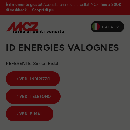
È il momento giusto!
Acquista una stufa a pellet MCZ,
fino a 200€
di cashback
Scopri di più!
ITALIA
Torna ai punti vendita
ID ENERGIES VALOGNES
REFERENTE
: Simon Bidel
VEDI INDIRIZZO
VEDI TELEFONO
VEDI E-MAIL