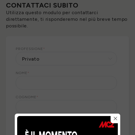
CONTATTACI SUBITO
Utilizza questo modulo per contattarci
direttamente, ti risponderemo nel più breve tempo
possibile.
PROFESSIONE
*
NOME
*
COGNOME
*
E-MAIL
*