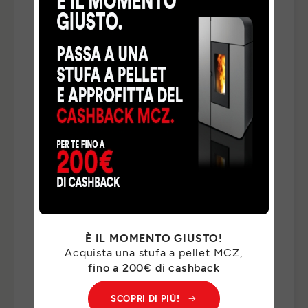
TELEFONO
*
NAZIONE
*
TIPO DI RICHIESTA
*
INDICA QUI DI CHE COSA HAI BISOGNO *
*
È IL MOMENTO GIUSTO!
Acquista una stufa a pellet MCZ,
I Suoi dati personali saranno trattati da MCZ GROUP
fino a 200€ di cashback
S.p.a. per il riscontro delle Sue richieste e, previo suo
consenso, per finalità di marketing. Per il riscontro delle
SCOPRI DI PIÙ!
Sue richieste, potremo comunicare i Suoi dati personali