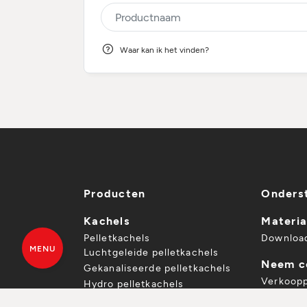
Waar kan ik het vinden?
Producten
Onders
Kachels
Materia
Pelletkachels
Downloa
MENU
Luchtgeleide pelletkachels
Neem c
Gekanaliseerde pelletkachels
Verkoop
Hydro pelletkachels
Offerte
Houtkachels
VRAAG EEN OFFERTE
VIND 