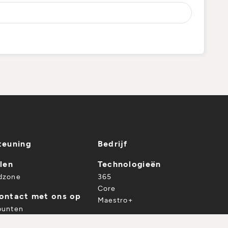
teuning
Bedrijf
len
Technologieën
dzone
365
Core
ontact met ons op
Maestro+
punten
Verkooppunten
EEN VERKOOPPUNT
DOWNLOAD DE CATALOGUS