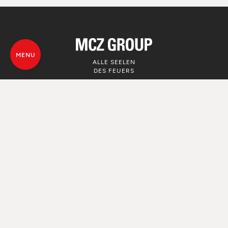
MENU
ALLE SEELEN
DES FEUERS
© MCZ Group S.p.a. 2023-2026
Umsatzsteuer n. 01791730938
Privacy Policy
Rechtliche Hinweise
Whistleblowing
Nutzung von Cookie
Map von der Webseite