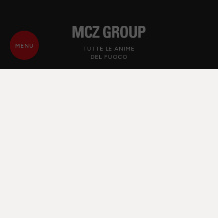
MENU
TUTTE LE ANIME
DEL FUOCO
© MCZ Group S.p.a. 2023-2026
P.IVA n. 01791730938
Privacy Policy
Note legali
Whistleblowing
Cookie
Mappa del sito