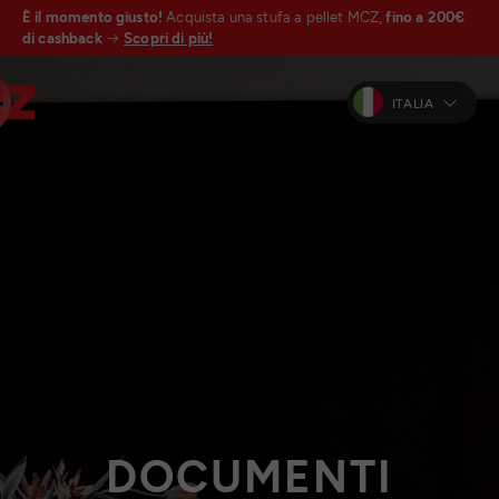
È il momento giusto!
Acquista una stufa a pellet MCZ,
fino a 200€
di cashback
Scopri di più!
ITALIA
DOCUMENTI