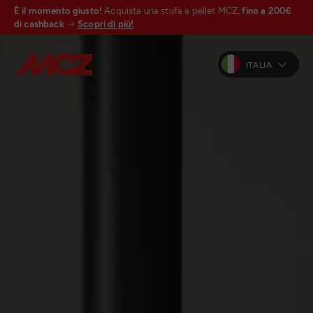
È il momento giusto!
Acquista una stufa a pellet MCZ,
fino a 200€
di cashback
Scopri di più!
ITALIA