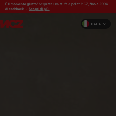
È il momento giusto!
Acquista una stufa a pellet MCZ,
fino a 200€
di cashback
Scopri di più!
ITALIA