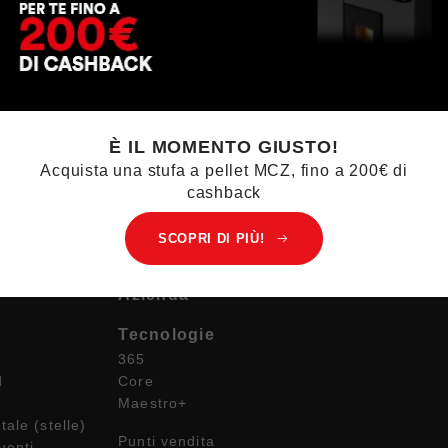
È IL MOMENTO GIUSTO!
Acquista una stufa a pellet MCZ,
fino a 200€ di
cashback
SCOPRI DI PIÙ!
Azienda
Tecnologie
365
d
Core
Maestro+
ale (stelle)
Punti vendita
uenti