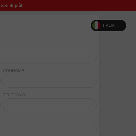
opri di più!
ITALIA
COGNOME
*
TELEFONO
*