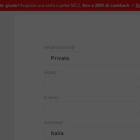
to giusto!
Acquista una stufa a pellet MCZ,
fino a 200€ di cashback
Sc
PROFESSIONE
*
NOME
*
E-MAIL
*
NAZIONE
*