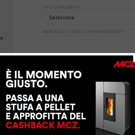
TIPO DI RICHIESTA
*
INDICA QUI DI CHE COSA HAI BISOGNO *
*
ve
I Suoi dati personali saranno trattati da MCZ GROUP 
suo consenso, per finalità di marketing. Per il risc
dati personali ai nostri partner locali che Le fornir
richiesti. Per esercitare i Suoi diritti o per maggior
trattamento dei dati personali
.
CONSENTO
NON CONSENTO
a MCZ GROUP S.p.a. di inviarmi tramite e-mail, sm
contenenti sondaggi di opinione e di gradimento, in
promozioni o inviti ad eventi
CONSENTO
NON CONSENTO
a MCZ GROUP S.p.a. di inviarmi tramite e-mail la 