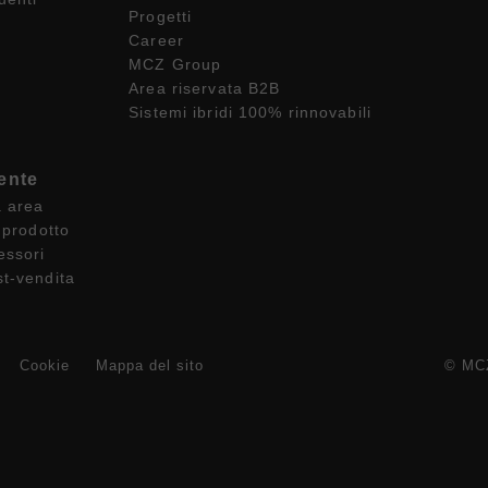
Progetti
Career
MCZ Group
Area riservata B2B
Sistemi ibridi 100% rinnovabili
ente
a area
 prodotto
essori
st-vendita
Cookie
Mappa del sito
© MCZ