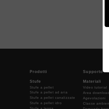
Prodotti
Supporto
Stufe
Materiali
Stufe a pellet
Video tutorial
Stufe a pellet ad aria
Area downloa
Stufe a pellet canalizzate
Agevolazioni
Stufe a pellet idro
Classe ambient
Stufe a legna
Domande freq