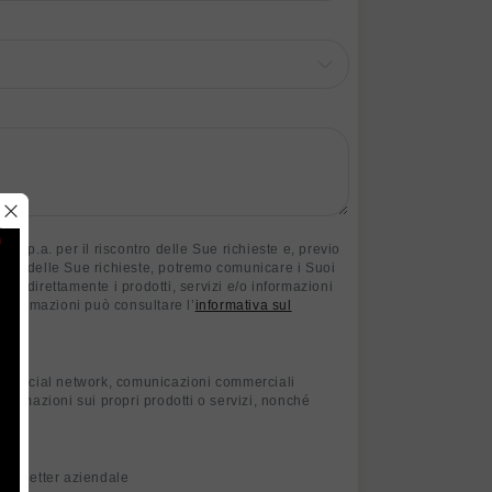
S.p.a. per il riscontro delle Sue richieste e, previo
ontro delle Sue richieste, potremo comunicare i Suoi
anno direttamente i prodotti, servizi e/o informazioni
i informazioni può consultare l’
informativa sul
s, social network, comunicazioni commerciali
formazioni sui propri prodotti o servizi, nonché
newsletter aziendale