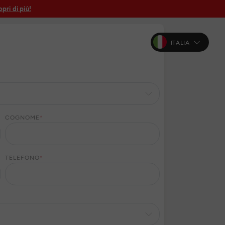
pri di più!
ITALIA
COGNOME
*
TELEFONO
*