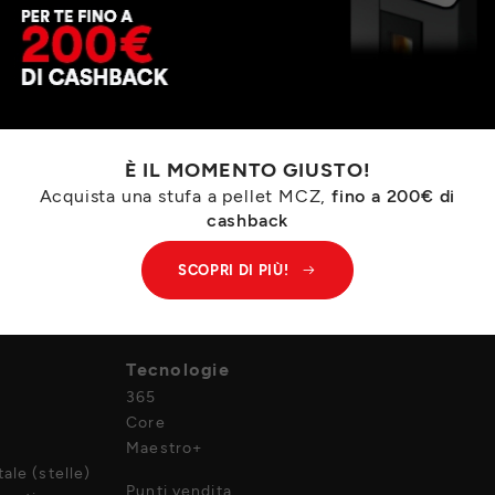
È IL MOMENTO GIUSTO!
Acquista una stufa a pellet MCZ,
fino a 200€ di
cashback
SCOPRI DI PIÙ!
Azienda
Tecnologie
365
Core
Maestro+
ale (stelle)
Punti vendita