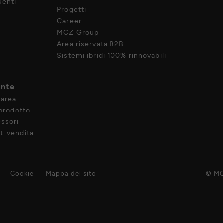
enti
Progetti
Career
MCZ Group
Area riservata B2B
Sistemi ibridi 100% rinnovabili
ente
 area
 prodotto
ssori
t-vendita
Cookie
Mappa del sito
© MC