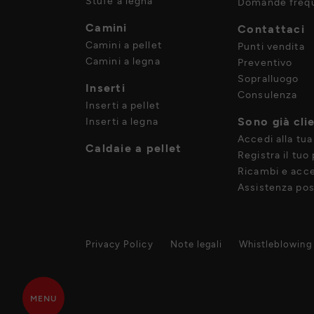
Stufe a legna
Domande frequ
Camini
Contattaci
Camini a pellet
Punti vendita
Camini a legna
Preventivo
Sopralluogo
Inserti
Consulenza
Inserti a pellet
Sono già cli
Inserti a legna
Accedi alla tua
Caldaie a pellet
Registra il tuo
Ricambi e acce
Assistenza pos
Privacy Policy
Note legali
Whistleblowing
MENU