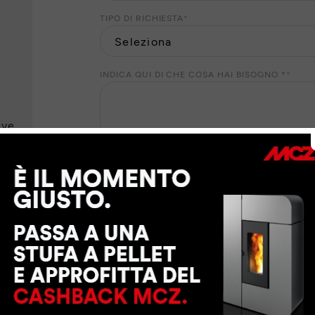
TIPO DI RICHIESTA
*
INDICA QUI DI CHE COSA HAI BISOGNO *
*
eve
I Suoi dati personali saranno trattati da MCZ GROUP
suo consenso, per finalità di marketing. Per il ris
dati personali ai nostri partner locali che Le forni
richiesti. Per esercitare i Suoi diritti o per maggio
trattamento dei dati personali
.
CONSENTO
NON CONSENTO
a MCZ GROUP S.p.a. di inviarmi tramite e-mail, sm
contenenti sondaggi di opinione e di gradimento, i
promozioni o inviti ad eventi
CONSENTO
NON CONSENTO
a MCZ GROUP S.p.a. di inviarmi tramite e-mail la 