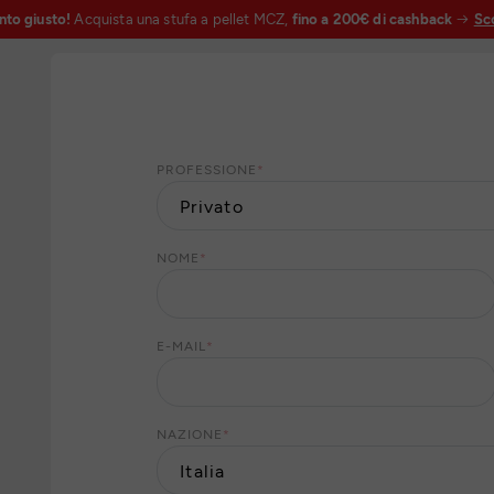
nto giusto!
Acquista una stufa a pellet MCZ,
fino a 200€ di cashback
Sco
PROFESSIONE
*
NOME
*
E-MAIL
*
NAZIONE
*