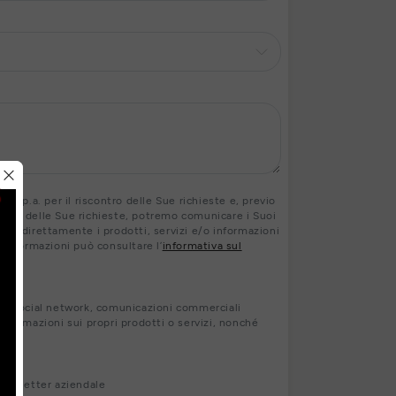
 S.p.a. per il riscontro delle Sue richieste e, previo
contro delle Sue richieste, potremo comunicare i Suoi
ranno direttamente i prodotti, servizi e/o informazioni
ri informazioni può consultare l’
informativa sul
s, social network, comunicazioni commerciali
nformazioni sui propri prodotti o servizi, nonché
newsletter aziendale