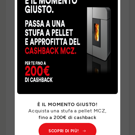
TELEFONO
*
NAZIONE
*
TIPO DI RICHIESTA
*
INDICA QUI DI CHE COSA HAI BISOGNO *
*
È IL MOMENTO GIUSTO!
Acquista una stufa a pellet MCZ,
I Suoi dati personali saranno trattati da MCZ GROUP
fino a 200€ di cashback
S.p.a. per il riscontro delle Sue richieste e, previo suo
consenso, per finalità di marketing. Per il riscontro delle
SCOPRI DI PIÙ!
Sue richieste, potremo comunicare i Suoi dati personali