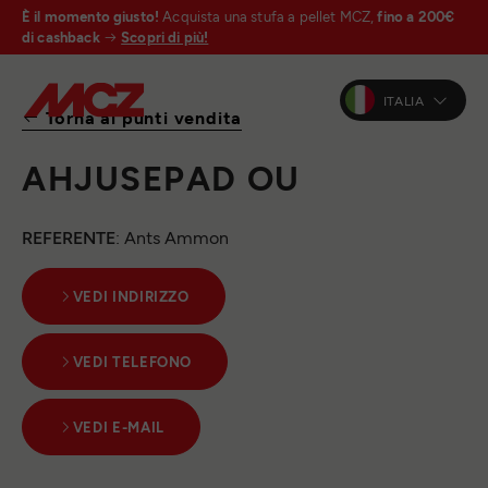
È il momento giusto!
Acquista una stufa a pellet MCZ,
fino a 200€
di cashback
Scopri di più!
ITALIA
Torna ai punti vendita
AHJUSEPAD OU
REFERENTE
: Ants Ammon
VEDI INDIRIZZO
VEDI TELEFONO
VEDI E-MAIL