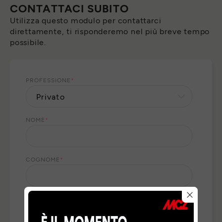
CONTATTACI SUBITO
Utilizza questo modulo per contattarci
direttamente, ti risponderemo nel più breve tempo
possibile.
PROFESSIONE
*
NOME
*
COGNOME
*
E-MAIL
*