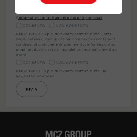
ai nostri partner locali che Le forniranno direttamente i
prodotti, servizi e/o informazioni richiesti. Per esercitare
i Suoi diritti o per maggiori informazioni può consultare
l’
informativa sul trattamento dei dati personali
.
CONSENTO
NON CONSENTO
a MCZ GROUP S.p.a. di inviarmi tramite e-mail, sms,
social network, comunicazioni commerciali contenenti
sondaggi di opinione e di gradimento, informazioni sui
propri prodotti o servizi, nonché promozioni o inviti ad
eventi
CONSENTO
NON CONSENTO
a MCZ GROUP S.p.a. di inviarmi tramite e-mail la
newsletter aziendale