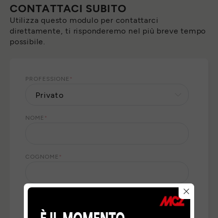
CONTATTACI SUBITO
Utilizza questo modulo per contattarci
direttamente, ti risponderemo nel più breve tempo
possibile.
PROFESSIONE
*
NOME
*
COGNOME
*
E-MAIL
*