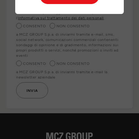
ai nostri partner locali che Le forniranno direttamente i
prodotti, servizi e/o informazioni richiesti. Per esercitare
i Suoi diritti o per maggiori informazioni può consultare
l’
informativa sul trattamento dei dati personali
.
CONSENTO
NON CONSENTO
a MCZ GROUP S.p.a. di inviarmi tramite e-mail, sms,
social network, comunicazioni commerciali contenenti
sondaggi di opinione e di gradimento, informazioni sui
propri prodotti o servizi, nonché promozioni o inviti ad
eventi
CONSENTO
NON CONSENTO
a MCZ GROUP S.p.a. di inviarmi tramite e-mail la
newsletter aziendale