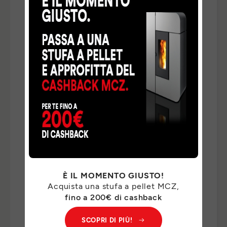
TELEFONO
*
NAZIONE
*
TIPO DI RICHIESTA
*
INDICA QUI DI CHE COSA HAI BISOGNO *
*
È IL MOMENTO GIUSTO!
Acquista una stufa a pellet MCZ,
I Suoi dati personali saranno trattati da MCZ GROUP
fino a 200€ di cashback
S.p.a. per il riscontro delle Sue richieste e, previo suo
consenso, per finalità di marketing. Per il riscontro delle
SCOPRI DI PIÙ!
Sue richieste, potremo comunicare i Suoi dati personali