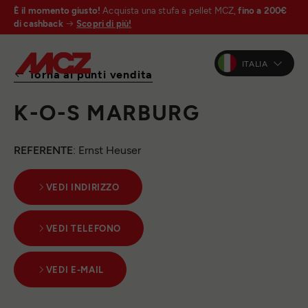
È il momento giusto!
Acquista una stufa a pellet MCZ,
fino a 200€
di cashback
Scopri di più!
ITALIA
Torna ai punti vendita
K-O-S MARBURG
REFERENTE
: Ernst Heuser
VEDI INDIRIZZO
VEDI TELEFONO
VEDI E-MAIL