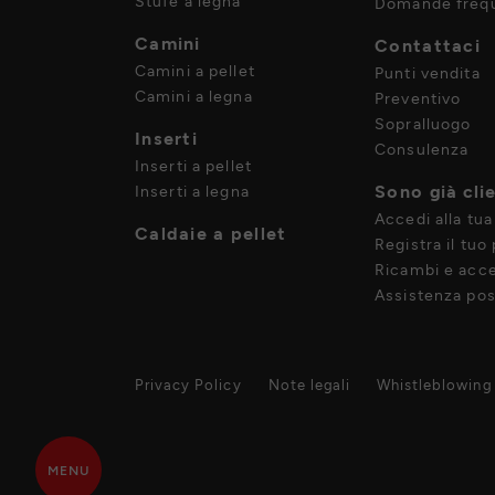
Stufe a legna
Domande frequ
Camini
Contattaci
Camini a pellet
Punti vendita
Camini a legna
Preventivo
Sopralluogo
Inserti
Consulenza
Inserti a pellet
Sono già cli
Inserti a legna
Accedi alla tua
Caldaie a pellet
Registra il tuo
Ricambi e acce
Assistenza pos
Privacy Policy
Note legali
Whistleblowing
MENU