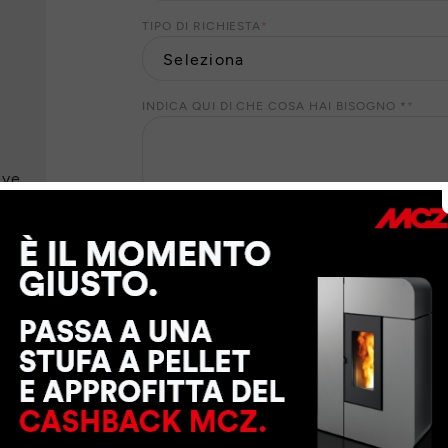
TIPO DI RICHIESTA
*
INDICA QUI DI CHE COSA HAI BISOGNO *
*
eve
I Suoi dati personali saranno trattati da MCZ GROUP
suo consenso, per finalità di marketing. Per il ris
dati personali ai nostri partner locali che Le forni
richiesti. Per esercitare i Suoi diritti o per maggio
trattamento dei dati personali
.
CONSENTO
NON CONSENTO
a MCZ GROUP S.p.a. di inviarmi tramite e-mail, sm
contenenti sondaggi di opinione e di gradimento, i
promozioni o inviti ad eventi
CONSENTO
NON CONSENTO
a MCZ GROUP S.p.a. di inviarmi tramite e-mail la 