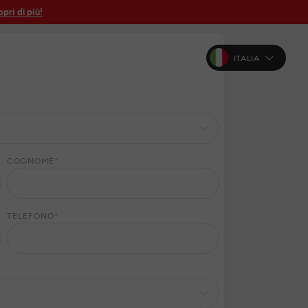
pri di più!
ITALIA
COGNOME
*
TELEFONO
*