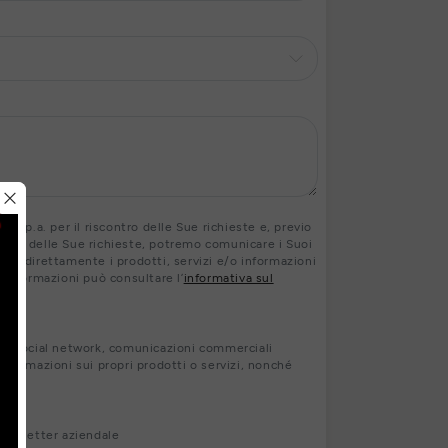
 S.p.a. per il riscontro delle Sue richieste e, previo
contro delle Sue richieste, potremo comunicare i Suoi
ranno direttamente i prodotti, servizi e/o informazioni
ri informazioni può consultare l’
informativa sul
s, social network, comunicazioni commerciali
nformazioni sui propri prodotti o servizi, nonché
newsletter aziendale