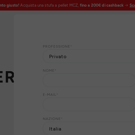
nto giusto!
Acquista una stufa a pellet MCZ,
fino a 200€ di cashback
Sco
PROFESSIONE
*
ER
NOME
*
E-MAIL
*
NAZIONE
*