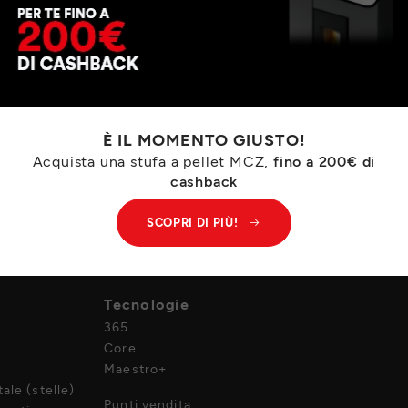
È IL MOMENTO GIUSTO!
Acquista una stufa a pellet MCZ,
fino a 200€ di
cashback
SCOPRI DI PIÙ!
Azienda
Tecnologie
365
Core
Maestro+
ale (stelle)
Punti vendita