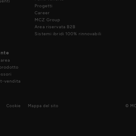
enti
Progetti
Career
MCZ Group
Area riservata B2B
Sistemi ibridi 100% rinnovabili
ente
 area
 prodotto
ssori
t-vendita
Cookie
Mappa del sito
© MC