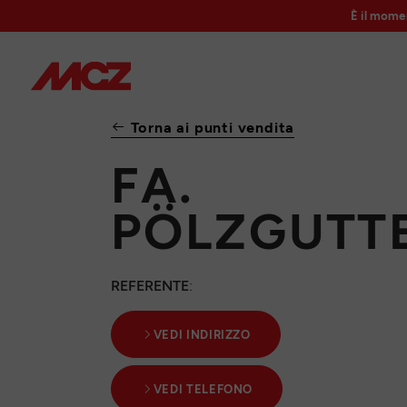
È il mome
Torna ai punti vendita
FA.
PÖLZGUTT
REFERENTE
:
VEDI INDIRIZZO
VEDI TELEFONO