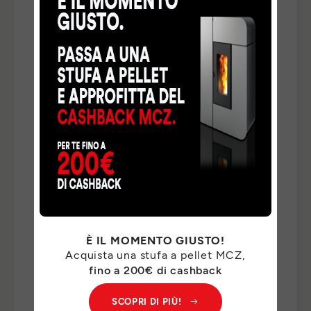
TELEFONO
*
NAZIONE
*
TIPO DI RICHIESTA
*
INDICA QUI DI CHE COSA HAI BISOGNO *
*
È IL MOMENTO GIUSTO!
Acquista una stufa a pellet MCZ,
I Suoi dati personali saranno trattati da MCZ GROUP
fino a 200€ di cashback
S.p.a. per il riscontro delle Sue richieste e, previo suo
consenso, per finalità di marketing. Per il riscontro delle
SCOPRI DI PIÙ!
Sue richieste, potremo comunicare i Suoi dati personali