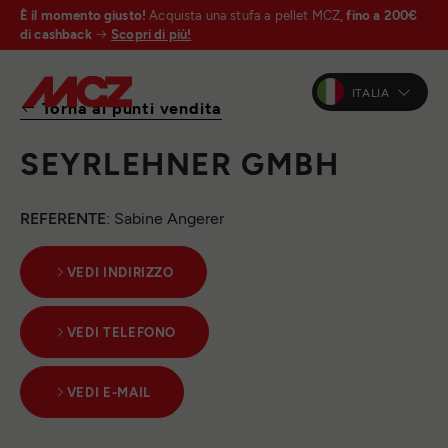
È il momento giusto!
Acquista una stufa a pellet MCZ,
fino a 200€
di cashback
Scopri di più!
ITALIA
Torna ai punti vendita
SEYRLEHNER GMBH
REFERENTE
: Sabine Angerer
VEDI INDIRIZZO
VEDI TELEFONO
VEDI E-MAIL