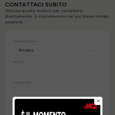
CONTATTACI SUBITO
Utilizza questo modulo per contattarci
direttamente, ti risponderemo nel più breve tempo
possibile.
PROFESSIONE
*
NOME
*
COGNOME
*
E-MAIL
*