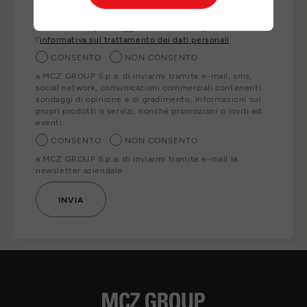
ai nostri partner locali che Le forniranno direttamente i
prodotti, servizi e/o informazioni richiesti. Per esercitare
i Suoi diritti o per maggiori informazioni può consultare
l’
informativa sul trattamento dei dati personali
.
CONSENTO
NON CONSENTO
a MCZ GROUP S.p.a. di inviarmi tramite e-mail, sms,
social network, comunicazioni commerciali contenenti
sondaggi di opinione e di gradimento, informazioni sui
propri prodotti o servizi, nonché promozioni o inviti ad
eventi
CONSENTO
NON CONSENTO
a MCZ GROUP S.p.a. di inviarmi tramite e-mail la
newsletter aziendale