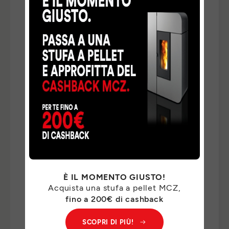
TELEFONO
*
NAZIONE
*
TIPO DI RICHIESTA
*
INDICA QUI DI CHE COSA HAI BISOGNO *
*
È IL MOMENTO GIUSTO!
Acquista una stufa a pellet MCZ,
I Suoi dati personali saranno trattati da MCZ GROUP
fino a 200€ di cashback
S.p.a. per il riscontro delle Sue richieste e, previo suo
consenso, per finalità di marketing. Per il riscontro delle
SCOPRI DI PIÙ!
Sue richieste, potremo comunicare i Suoi dati personali