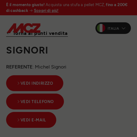
È il momento giusto!
Acquista una stufa a pellet MCZ,
fino a 200€
di cashback
Scopri di più!
ITALIA
Torna ai punti vendita
SIGNORI
REFERENTE
: Michel Signori
VEDI INDIRIZZO
VEDI TELEFONO
VEDI E-MAIL