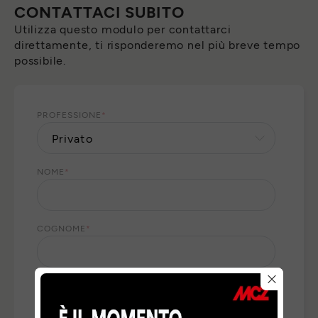
CONTATTACI SUBITO
Utilizza questo modulo per contattarci
direttamente, ti risponderemo nel più breve tempo
possibile.
PROFESSIONE
*
NOME
*
COGNOME
*
E-MAIL
*