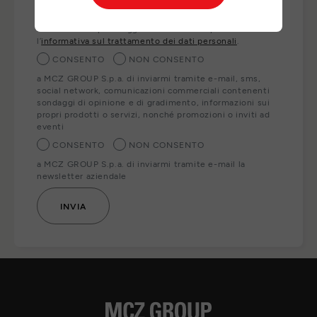
ai nostri partner locali che Le forniranno direttamente i
prodotti, servizi e/o informazioni richiesti. Per esercitare
i Suoi diritti o per maggiori informazioni può consultare
l’
informativa sul trattamento dei dati personali
.
CONSENTO
NON CONSENTO
a MCZ GROUP S.p.a. di inviarmi tramite e-mail, sms,
social network, comunicazioni commerciali contenenti
sondaggi di opinione e di gradimento, informazioni sui
propri prodotti o servizi, nonché promozioni o inviti ad
eventi
CONSENTO
NON CONSENTO
a MCZ GROUP S.p.a. di inviarmi tramite e-mail la
newsletter aziendale