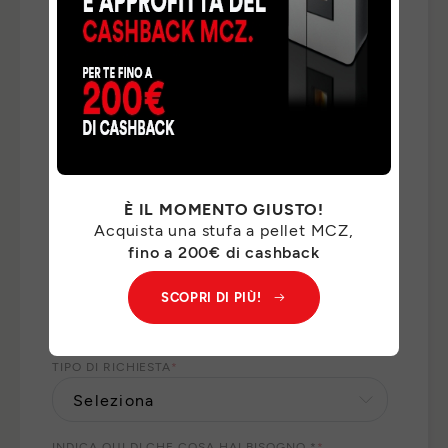
COGNOME
*
E-MAIL
*
È IL MOMENTO GIUSTO!
TELEFONO
*
Acquista una stufa a pellet MCZ,
fino a 200€ di cashback
NAZIONE
*
SCOPRI DI PIÙ!
TIPO DI RICHIESTA
*
INDICA QUI DI CHE COSA HAI BISOGNO *
*