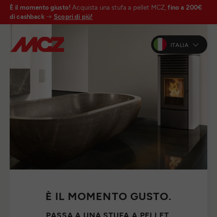
È il momento giusto!
Acquista una stufa a pellet MCZ,
fino a 200€
di cashback
Scopri di più!
ITALIA
È IL MOMENTO GUSTO.
PASSA A UNA STUFA A PELLET.