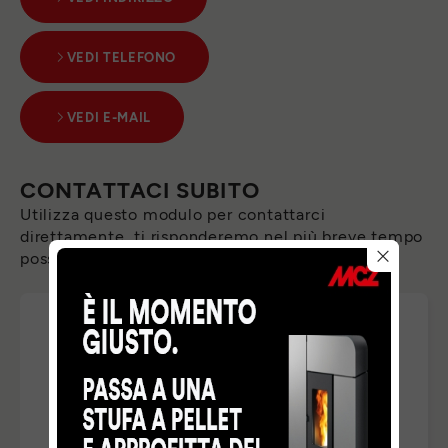
VEDI TELEFONO
VEDI E-MAIL
CONTATTACI SUBITO
Utilizza questo modulo per contattarci
direttamente, ti risponderemo nel più breve tempo
possibile.
PROFESSIONE
*
NOME
*