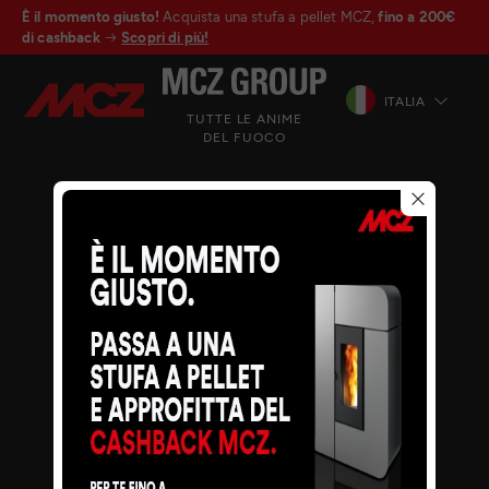
È il momento giusto!
Acquista una stufa a pellet MCZ,
fino a 200€
di cashback
Scopri di più!
ITALIA
TUTTE LE ANIME
DEL FUOCO
© MCZ Group S.p.a. 2023-2026
P.IVA n. 01791730938
Privacy Policy
Note legali
Whistleblowing
Cookie
Mappa del sito