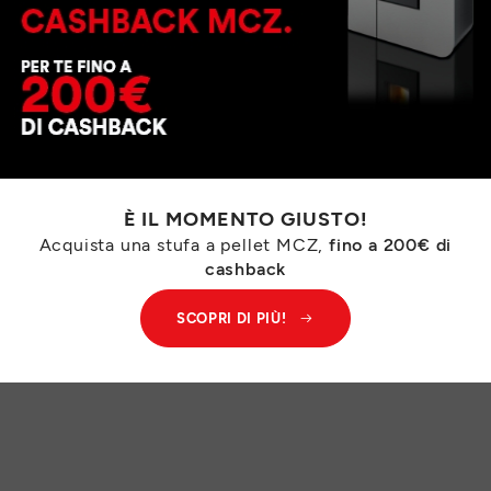
 prodotto
ssori
t-vendita
Cookie
Mappa del sito
© MC
È IL MOMENTO GIUSTO!
Acquista una stufa a pellet MCZ,
fino a 200€ di
cashback
SCOPRI DI PIÙ!