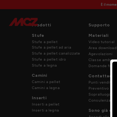
È il mome
Prodotti
Supporto
Stufe
Materiali
Stufe a pellet
Video tutorial
Stufe a pellet ad aria
Area download
Stufe a pellet canalizzate
Agevolazioni
Stufe a pellet idro
Classe ambient
Stufe a legna
Domande frequ
Camini
Contattaci
Camini a pellet
Punti vendita
Camini a legna
Preventivo
Sopralluogo
Inserti
Consulenza
Inserti a pellet
Sono già cli
Inserti a legna
Accedi alla tua