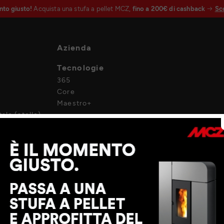
nto giusto!
Acquista una stufa a pellet MCZ,
fino a 200€ di cashback
Sco
Azienda
Tecnologie
365
Core
Maestro+
ale (stelle)
Punti vendita
enti
Progetti
Career
MCZ Group
Area riservata B2B
Sistemi ibridi 100% rinnovabili
ente
 area