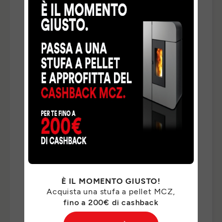
TELEFONO
*
NAZIONE
*
TIPO DI RICHIESTA
*
INDICA QUI DI CHE COSA HAI BISOGNO *
*
È IL MOMENTO GIUSTO!
Acquista una stufa a pellet MCZ,
fino a 200€ di cashback
I Suoi dati personali saranno trattati da MCZ GROUP
S.p.a. per il riscontro delle Sue richieste e, previo suo