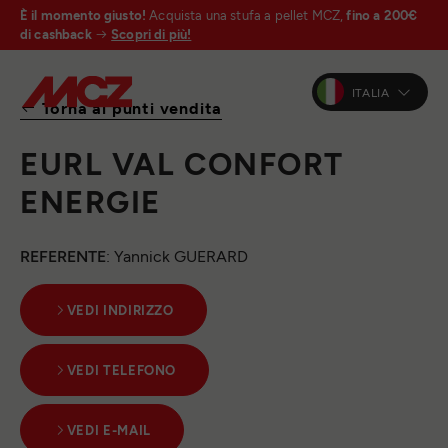
È il momento giusto!
Acquista una stufa a pellet MCZ,
fino a 200€
di cashback
Scopri di più!
ITALIA
Torna ai punti vendita
EURL VAL CONFORT
ENERGIE
REFERENTE
: Yannick GUERARD
VEDI INDIRIZZO
VEDI TELEFONO
VEDI E-MAIL