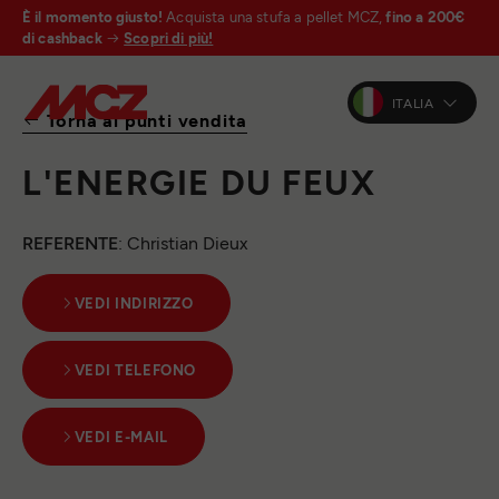
È il momento giusto!
Acquista una stufa a pellet MCZ,
fino a 200€
di cashback
Scopri di più!
ITALIA
Torna ai punti vendita
L'ENERGIE DU FEUX
REFERENTE
: Christian Dieux
VEDI INDIRIZZO
VEDI TELEFONO
VEDI E-MAIL