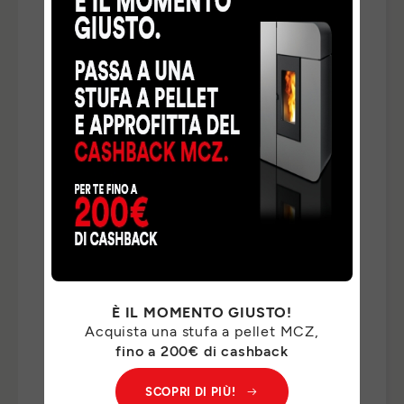
TELEFONO
*
NAZIONE
*
TIPO DI RICHIESTA
*
INDICA QUI DI CHE COSA HAI BISOGNO *
*
È IL MOMENTO GIUSTO!
Acquista una stufa a pellet MCZ,
I Suoi dati personali saranno trattati da MCZ GROUP
fino a 200€ di cashback
S.p.a. per il riscontro delle Sue richieste e, previo suo
consenso, per finalità di marketing. Per il riscontro delle
SCOPRI DI PIÙ!
Sue richieste, potremo comunicare i Suoi dati personali