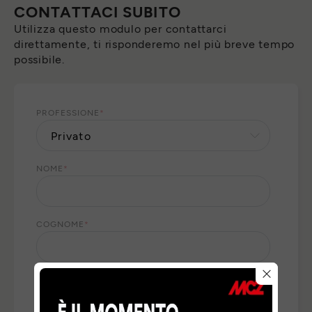
CONTATTACI SUBITO
Utilizza questo modulo per contattarci
direttamente, ti risponderemo nel più breve tempo
possibile.
PROFESSIONE
*
NOME
*
COGNOME
*
E-MAIL
*