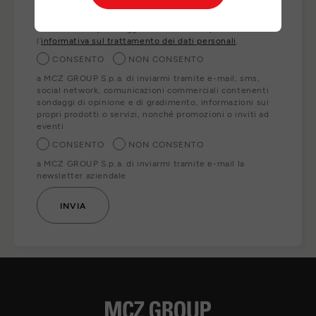
ai nostri partner locali che Le forniranno direttamente i
prodotti, servizi e/o informazioni richiesti. Per esercitare
i Suoi diritti o per maggiori informazioni può consultare
l’
informativa sul trattamento dei dati personali
.
CONSENTO
NON CONSENTO
a MCZ GROUP S.p.a. di inviarmi tramite e-mail, sms,
social network, comunicazioni commerciali contenenti
sondaggi di opinione e di gradimento, informazioni sui
propri prodotti o servizi, nonché promozioni o inviti ad
eventi
CONSENTO
NON CONSENTO
a MCZ GROUP S.p.a. di inviarmi tramite e-mail la
newsletter aziendale