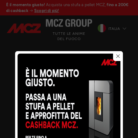
È il momento giusto!
Acquista una stufa a pellet MCZ,
fino a 200€
di cashback
Scopri di più!
ITALIA
TUTTE LE ANIME
DEL FUOCO
© MCZ Group S.p.a. 2023-2026
P.IVA n. 01791730938
Privacy Policy
Note legali
Whistleblowing
Cookie
Mappa del sito