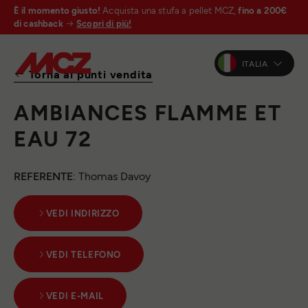
È il momento giusto!
Acquista una stufa a pellet MCZ,
fino a 200€
di cashback
Scopri di più!
ITALIA
Torna ai punti vendita
AMBIANCES FLAMME ET
EAU 72
REFERENTE
: Thomas Davoy
VEDI INDIRIZZO
VEDI TELEFONO
VEDI E-MAIL