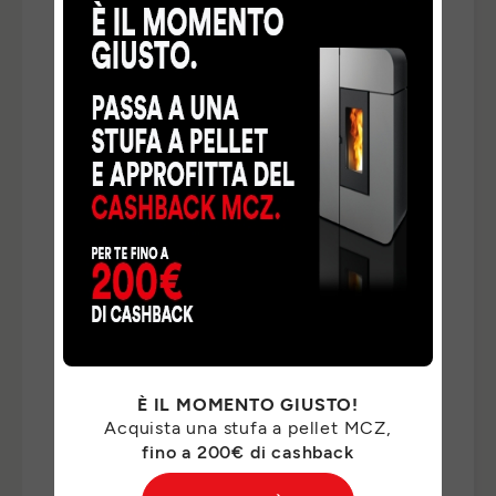
TELEFONO
*
NAZIONE
*
TIPO DI RICHIESTA
*
INDICA QUI DI CHE COSA HAI BISOGNO *
*
È IL MOMENTO GIUSTO!
Acquista una stufa a pellet MCZ,
fino a 200€ di cashback
I Suoi dati personali saranno trattati da MCZ GROUP
S.p.a. per il riscontro delle Sue richieste e, previo suo