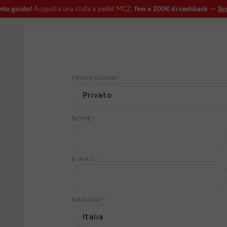
nto giusto!
Acquista una stufa a pellet MCZ,
fino a 200€ di cashback
Sco
PROFESSIONE
*
NOME
*
E-MAIL
*
NAZIONE
*