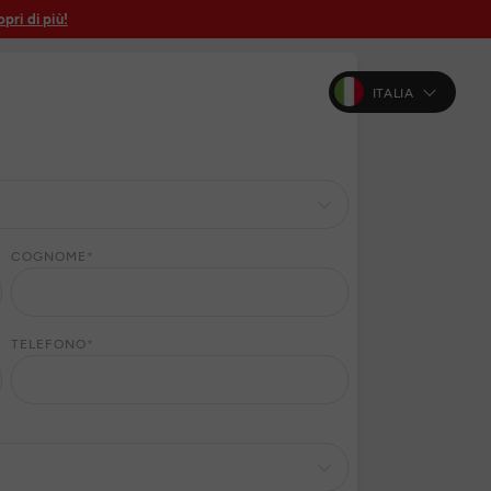
pri di più!
ITALIA
COGNOME
*
TELEFONO
*