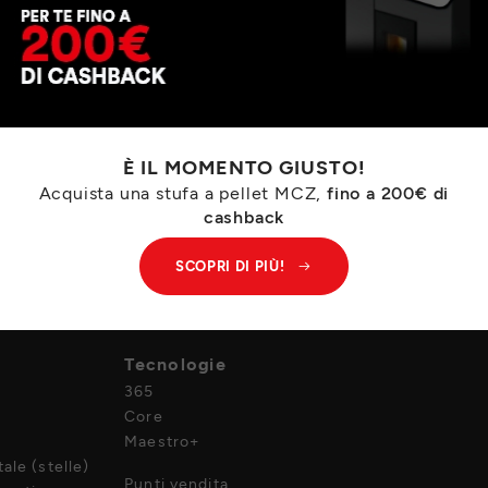
È IL MOMENTO GIUSTO!
Acquista una stufa a pellet MCZ,
fino a 200€ di
cashback
SCOPRI DI PIÙ!
Azienda
Tecnologie
365
Core
Maestro+
ale (stelle)
Punti vendita