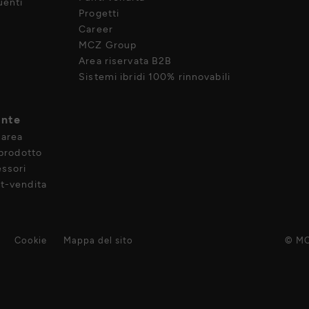
enti
Progetti
Career
MCZ Group
Area riservata B2B
Sistemi ibridi 100% rinnovabili
ente
 area
 prodotto
ssori
t-vendita
Cookie
Mappa del sito
© MC