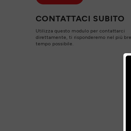
CONTATTACI SUBITO
Utilizza questo modulo per contattarci
direttamente, ti risponderemo nel più br
tempo possibile.