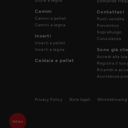
Stufe a legna
Domande frequ
Camini
Contattaci
Camini a pellet
Punti vendita
Camini a legna
Preventivo
Sopralluogo
Inserti
Consulenza
Inserti a pellet
Sono già cli
Inserti a legna
Accedi alla tua
Caldaie a pellet
Registra il tuo
Ricambi e acce
Assistenza pos
Privacy Policy
Note legali
Whistleblowing
MENU