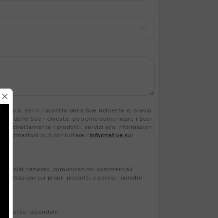
 S.p.a. per il riscontro delle Sue richieste e, previo
contro delle Sue richieste, potremo comunicare i Suoi
ranno direttamente i prodotti, servizi e/o informazioni
ri informazioni può consultare l’
informativa sul
s, social network, comunicazioni commerciali
nformazioni sui propri prodotti o servizi, nonché
newsletter aziendale