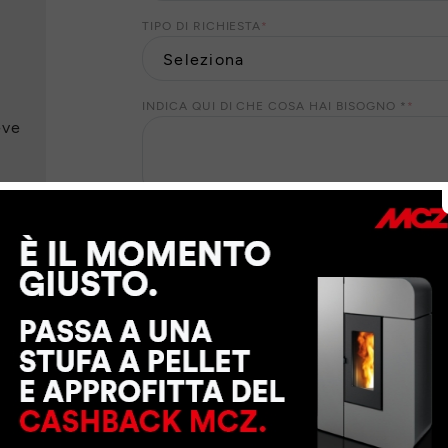
TIPO DI RICHIESTA
*
INDICA QUI DI CHE COSA HAI BISOGNO *
*
eve
I Suoi dati personali saranno trattati da MCZ GROUP
suo consenso, per finalità di marketing. Per il ris
dati personali ai nostri partner locali che Le forni
richiesti. Per esercitare i Suoi diritti o per maggio
trattamento dei dati personali
.
CONSENTO
NON CONSENTO
a MCZ GROUP S.p.a. di inviarmi tramite e-mail, sm
contenenti sondaggi di opinione e di gradimento, i
promozioni o inviti ad eventi
CONSENTO
NON CONSENTO
a MCZ GROUP S.p.a. di inviarmi tramite e-mail la 