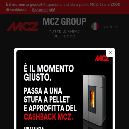
È il momento giusto!
Acquista una stufa a pellet MCZ,
fino a 200€
di cashback
Scopri di più!
ITALIA
TUTTE LE ANIME
DEL FUOCO
© MCZ Group S.p.a. 2023-2026
P.IVA n. 01791730938
Privacy Policy
Note legali
Whistleblowing
Cookie
Mappa del sito