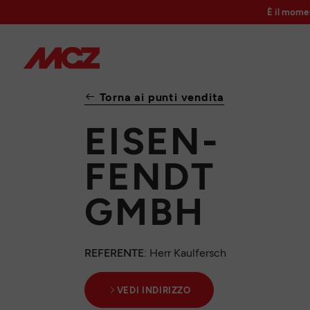
È il mome
Torna ai punti vendita
EISEN-
FENDT
GMBH
REFERENTE
: Herr Kaulfersch
VEDI INDIRIZZO