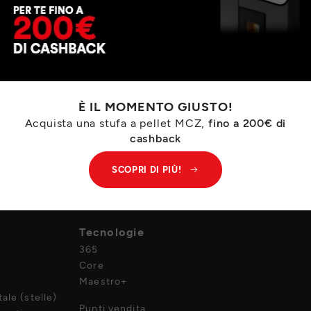
È IL MOMENTO GIUSTO!
Acquista una stufa a pellet MCZ,
fino a 200€ di
cashback
SCOPRI DI PIÙ!
Azienda
Tecnologie
365
Core
Maestro+
ale (stelle)
Punti vendita