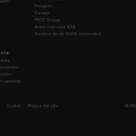
enti
Progetti
Career
MCZ Group
Area riservata B2B
Sistemi ibridi 100% rinnovabili
ente
 area
 prodotto
ssori
t-vendita
Cookie
Mappa del sito
© MC