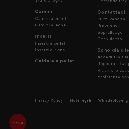
Stufe a legna
Domande frequ
Camini
Contattaci
Camini a pellet
Punti vendita
Camini a legna
Preventivo
Sopralluogo
Inserti
Consulenza
Inserti a pellet
Sono già cli
Inserti a legna
Accedi alla tua
Caldaie a pellet
Registra il tuo
Ricambi e acce
Assistenza pos
Privacy Policy
Note legali
Whistleblowing
MENU