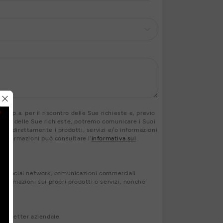
 S.p.a. per il riscontro delle Sue richieste e, previo
contro delle Sue richieste, potremo comunicare i Suoi
ranno direttamente i prodotti, servizi e/o informazioni
ri informazioni può consultare l’
informativa sul
s, social network, comunicazioni commerciali
nformazioni sui propri prodotti o servizi, nonché
newsletter aziendale