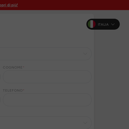
pri di più!
ITALIA
COGNOME
*
TELEFONO
*