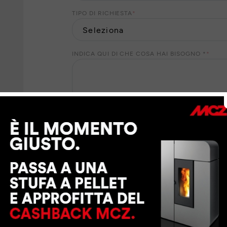
TIPO DI RICHIESTA
*
INDICA QUI DI CHE COSA HAI BISOGNO *
*
eve
I Suoi dati personali saranno trattati da MCZ GROUP
suo consenso, per finalità di marketing. Per il ris
dati personali ai nostri partner locali che Le forni
richiesti. Per esercitare i Suoi diritti o per maggio
trattamento dei dati personali
.
CONSENTO
NON CONSENTO
a MCZ GROUP S.p.a. di inviarmi tramite e-mail, sm
contenenti sondaggi di opinione e di gradimento, i
promozioni o inviti ad eventi
CONSENTO
NON CONSENTO
a MCZ GROUP S.p.a. di inviarmi tramite e-mail la 