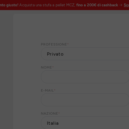
nto giusto!
Acquista una stufa a pellet MCZ,
fino a 200€ di cashback
Sco
PROFESSIONE
*
NOME
*
E-MAIL
*
NAZIONE
*