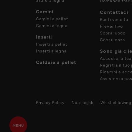
Stufe a legna
Domande frequ
Camini
Contattaci
Camini a pellet
Punti vendita
Camini a legna
Preventivo
Sopralluogo
Inserti
Consulenza
Inserti a pellet
Sono già cli
Inserti a legna
Accedi alla tua
Caldaie a pellet
Registra il tuo
Ricambi e acce
Assistenza pos
Privacy Policy
Note legali
Whistleblowing
MENU