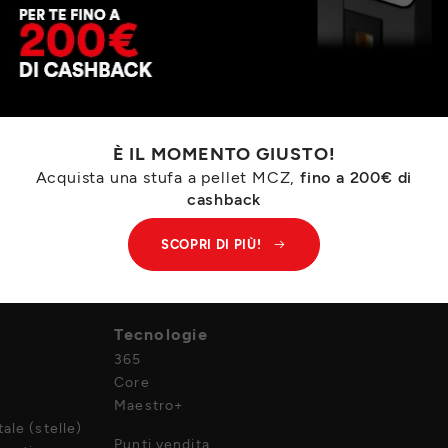
È IL MOMENTO GIUSTO!
Acquista una stufa a pellet MCZ,
fino a 200€ di
cashback
SCOPRI DI PIÙ!
Azienda
Tecnologie
365
Core
Maestro+
ale (stelle)
Punti vendita