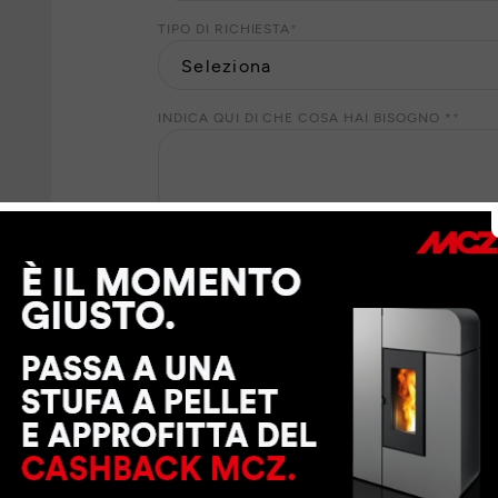
TIPO DI RICHIESTA
*
INDICA QUI DI CHE COSA HAI BISOGNO *
*
eve
I Suoi dati personali saranno trattati da MCZ GROUP
suo consenso, per finalità di marketing. Per il ris
dati personali ai nostri partner locali che Le forni
richiesti. Per esercitare i Suoi diritti o per maggio
trattamento dei dati personali
.
CONSENTO
NON CONSENTO
a MCZ GROUP S.p.a. di inviarmi tramite e-mail, sm
contenenti sondaggi di opinione e di gradimento, i
promozioni o inviti ad eventi
CONSENTO
NON CONSENTO
a MCZ GROUP S.p.a. di inviarmi tramite e-mail la 