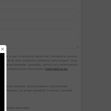
 S.p.a. per il riscontro delle Sue richieste e, previo
contro delle Sue richieste, potremo comunicare i Suoi
ranno direttamente i prodotti, servizi e/o informazioni
ri informazioni può consultare l’
informativa sul
s, social network, comunicazioni commerciali
nformazioni sui propri prodotti o servizi, nonché
newsletter aziendale