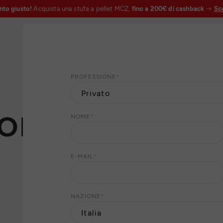
nto giusto!
Acquista una stufa a pellet MCZ,
fino a 200€ di cashback
Sco
PROFESSIONE
*
ORT
NOME
*
E-MAIL
*
NAZIONE
*