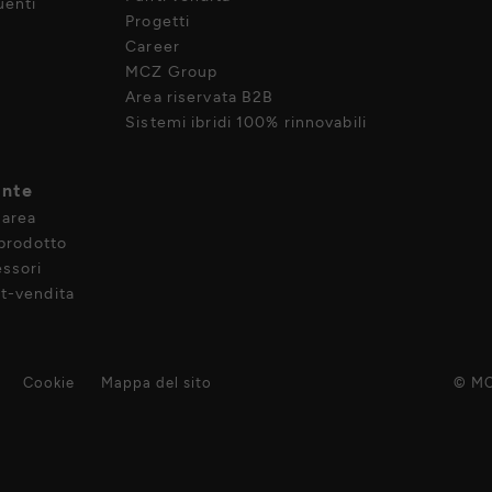
enti
Progetti
Career
MCZ Group
Area riservata B2B
Sistemi ibridi 100% rinnovabili
ente
 area
 prodotto
ssori
t-vendita
Cookie
Mappa del sito
© MC