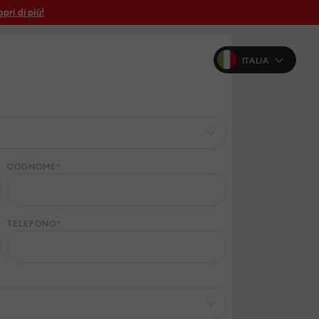
pri di più!
ITALIA
COGNOME
*
TELEFONO
*