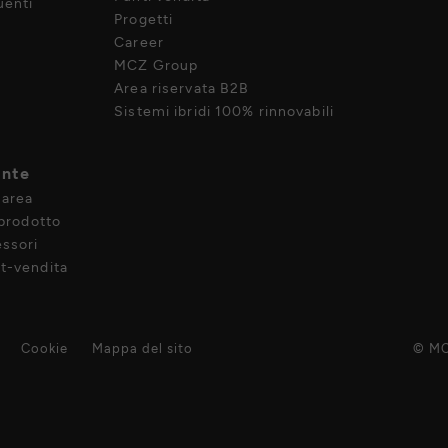
enti
Progetti
Career
MCZ Group
Area riservata B2B
Sistemi ibridi 100% rinnovabili
ente
 area
 prodotto
ssori
t-vendita
Cookie
Mappa del sito
© MC