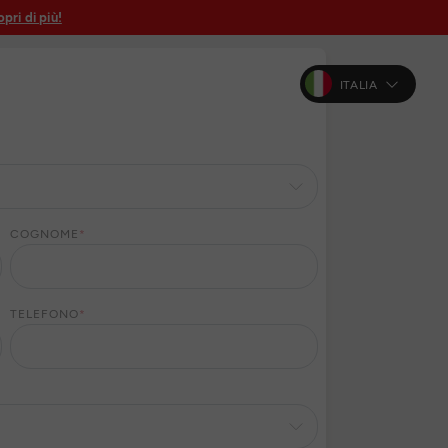
pri di più!
ITALIA
COGNOME
*
TELEFONO
*