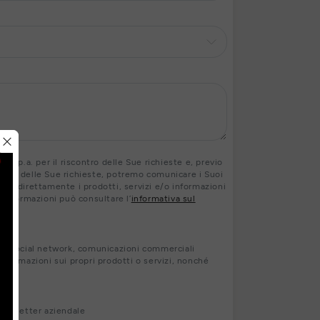
 S.p.a. per il riscontro delle Sue richieste e, previo
contro delle Sue richieste, potremo comunicare i Suoi
ranno direttamente i prodotti, servizi e/o informazioni
ri informazioni può consultare l’
informativa sul
s, social network, comunicazioni commerciali
nformazioni sui propri prodotti o servizi, nonché
newsletter aziendale