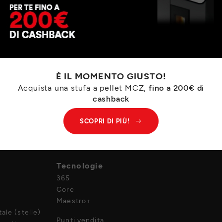
È IL MOMENTO GIUSTO!
Acquista una stufa a pellet MCZ,
fino a 200€ di
cashback
SCOPRI DI PIÙ!
Azienda
Tecnologie
365
Core
Maestro+
ale (stelle)
Punti vendita