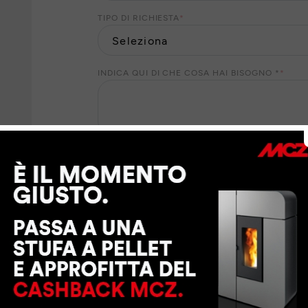
TIPO DI RICHIESTA
*
INDICA QUI DI CHE COSA HAI BISOGNO *
*
I Suoi dati personali saranno trattati da MCZ GROUP
suo consenso, per finalità di marketing. Per il ris
dati personali ai nostri partner locali che Le forni
richiesti. Per esercitare i Suoi diritti o per maggio
trattamento dei dati personali
.
CONSENTO
NON CONSENTO
eve
a MCZ GROUP S.p.a. di inviarmi tramite e-mail, sm
contenenti sondaggi di opinione e di gradimento, i
promozioni o inviti ad eventi
CONSENTO
NON CONSENTO
a MCZ GROUP S.p.a. di inviarmi tramite e-mail la 