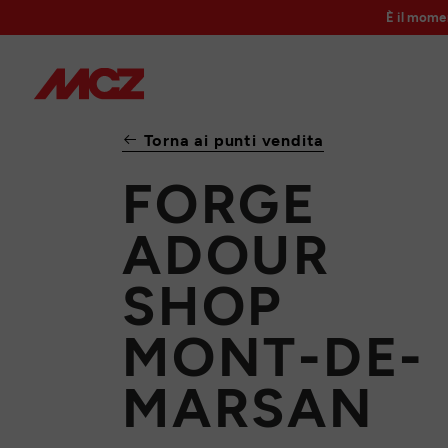
È il mome
Torna ai punti vendita
FORGE
ADOUR
SHOP
MONT-DE-
MARSAN