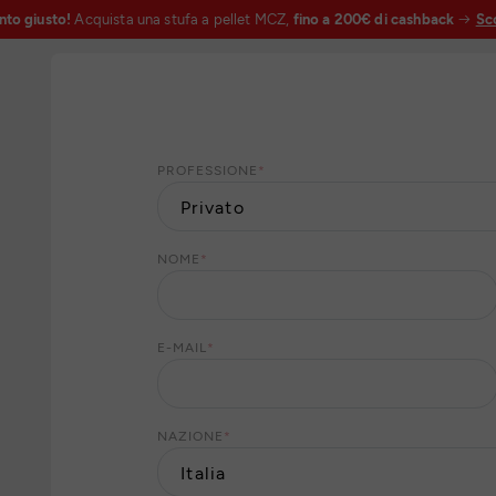
nto giusto!
Acquista una stufa a pellet MCZ,
fino a 200€ di cashback
Sco
PROFESSIONE
*
NOME
*
E-MAIL
*
NAZIONE
*