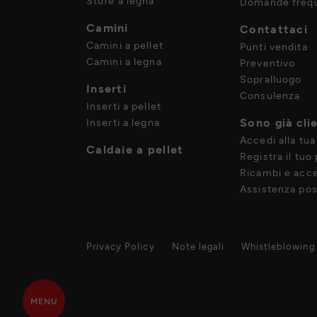
Stufe a legna
Domande frequ
Camini
Contattaci
Camini a pellet
Punti vendita
Camini a legna
Preventivo
Sopralluogo
Inserti
Consulenza
Inserti a pellet
Sono già cli
Inserti a legna
Accedi alla tua
Caldaie a pellet
Registra il tuo
Ricambi e acce
Assistenza pos
Privacy Policy
Note legali
Whistleblowing
MENU