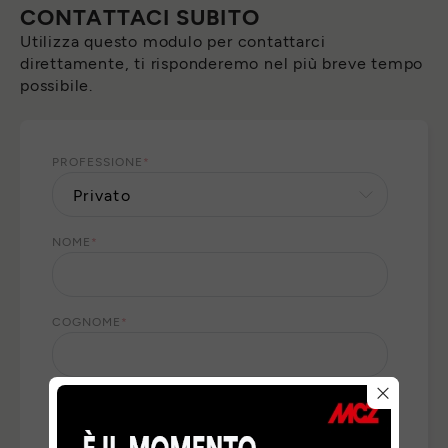
CONTATTACI SUBITO
Utilizza questo modulo per contattarci
direttamente, ti risponderemo nel più breve tempo
possibile.
PROFESSIONE
*
NOME
*
COGNOME
*
E-MAIL
*