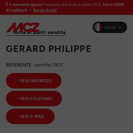
È il momento giusto!
Acquista una stufa a pellet MCZ,
fino a 200€
di cashback
Scopri di più!
ITALIA
Torna ai punti vendita
GERARD PHILIPPE
REFERENTE
: Jennifer DIOT
VEDI INDIRIZZO
VEDI TELEFONO
VEDI E-MAIL