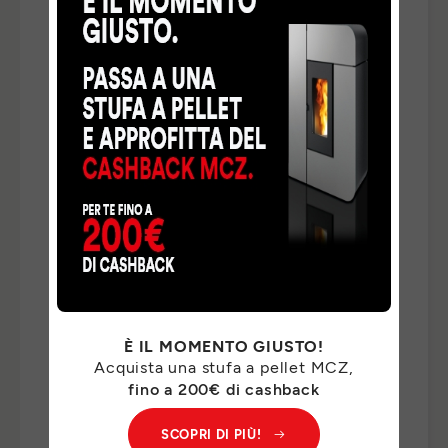
TELEFONO
*
NAZIONE
*
TIPO DI RICHIESTA
*
INDICA QUI DI CHE COSA HAI BISOGNO *
*
È IL MOMENTO GIUSTO!
Acquista una stufa a pellet MCZ,
I Suoi dati personali saranno trattati da MCZ GROUP
fino a 200€ di cashback
S.p.a. per il riscontro delle Sue richieste e, previo suo
consenso, per finalità di marketing. Per il riscontro delle
SCOPRI DI PIÙ!
Sue richieste, potremo comunicare i Suoi dati personali