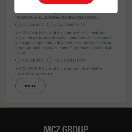
ai nostri partner locali che Le forniranno direttamente i
prodotti, servizi e/o informazioni richiesti. Per esercitare
i Suoi diritti o per maggiori informazioni può consultare
l’
informativa sul trattamento dei dati personali
.
CONSENTO
NON CONSENTO
a MCZ GROUP S.p.a. di inviarmi tramite e-mail, sms,
social network, comunicazioni commerciali contenenti
sondaggi di opinione e di gradimento, informazioni sui
propri prodotti o servizi, nonché promozioni o inviti ad
eventi
CONSENTO
NON CONSENTO
a MCZ GROUP S.p.a. di inviarmi tramite e-mail la
newsletter aziendale