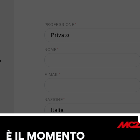
PROFESSIONE
*
&
NOME
*
E-MAIL
*
NAZIONE
*
TIPO DI RICHIESTA
*