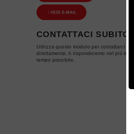
VEDI E-MAIL
CONTATTACI SUBITO
Utilizza questo modulo per contattarci
direttamente, ti risponderemo nel più bre
tempo possibile.