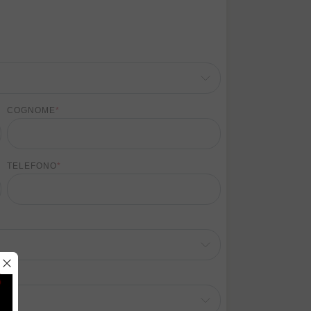
COGNOME
*
TELEFONO
*