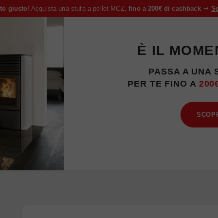
to giusto!
Acquista una stufa a pellet MCZ,
fino a 200€ di cashback
Sc
È IL MOME
PASSA A UNA 
PER TE FINO A
200
SCOPR