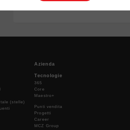
Azienda
Tecnologie
365
d
Core
Maestro+
ale (stelle)
Punti vendita
uenti
Progetti
Career
MCZ Group