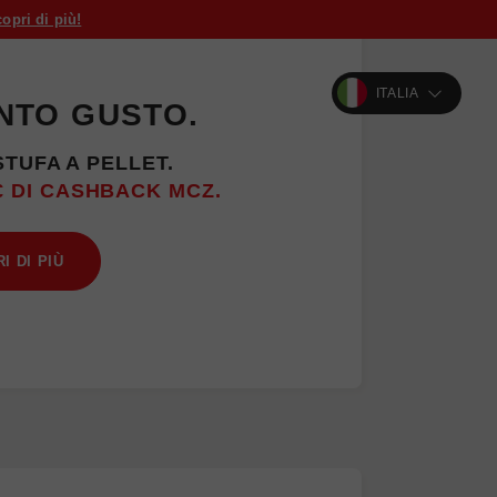
opri di più!
ITALIA
NTO GUSTO.
STUFA A PELLET.
€ DI CASHBACK MCZ.
I DI PIÙ