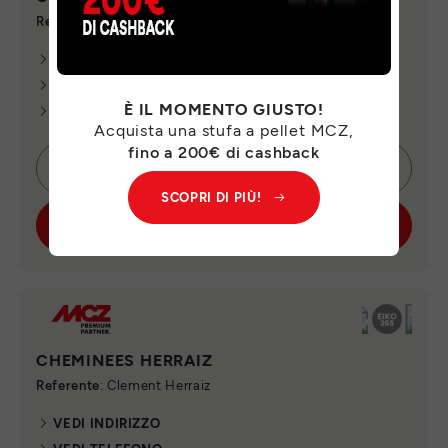
Referente
: Marie Valet
VEDI INDIRIZZO
VEDI TELEFONO
È IL MOMENTO GIUSTO!
VEDI E-MAIL
Acquista una stufa a pellet MCZ,
fino a 200€ di cashback
CONTATTA SUBITO
SCOPRI DI PIÙ!
SCOPRI IL PUNTO VENDITA
CHEMINEES HERRAIZ
Referente
: Clement Herraiz
VEDI INDIRIZZO