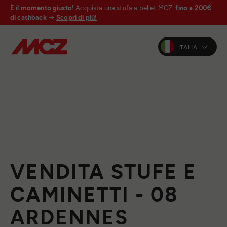
È il momento giusto!
Acquista una stufa a pellet MCZ,
fino a 200€
di cashback
Scopri di più!
ITALIA
VENDITA STUFE E
CAMINETTI - 08
ARDENNES